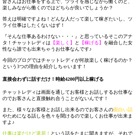
皆さんはお仕事をする上で、ツライを感じながら働くのと、
楽しみながら働くのではどちらが良いでしょうか？
答えは明確ですよね！どんな人だって楽して稼ぎたいし、ツ
ライ仕事はしたくないはず！
『そんな仕事あるわけない・・・』と思っているそこのアナ
タ！チャットレディは
【楽しく】
と
【稼げる】
を融合した女
性なら誰でも出来ちゃうお仕事なんです♪
今回のブログではチャットレディが何故楽しく稼げるのか？
という3つの理由を紹介しちゃいます！
直接会わずに話すだけ！時給4200円以上稼げる
チャットレディは画面を通してお客様とお話しするお仕事な
のでお客さんと直接触れ合うことがないんです！
また、様々なお客様とお話し出来るのでお客さんの
面白い話
やためになる話しを色々を聞けるので楽しくお仕事が出来ま
すよ♪
仕事は楽だけど退屈！
という話をたまに聞きますが、それで