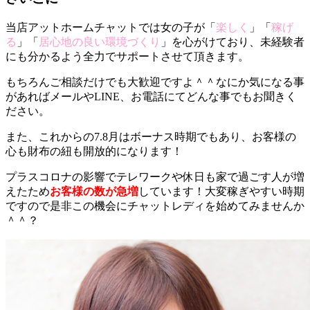
当店アットホームチャットでは女の子が「
楽しく
」「
稼げ
る
」「
居心地の良い環境づくり
」を心がけており、未経験者
にも分かるよう全力でサポートさせて頂きます。
もちろんご相談だけでも大歓迎ですよ＾＾なにか気になる事
があればメールやLINE、お電話にてどんな事でもお聞きく
ださい。
また、これからの7.8月はボーナス時期でもあり、お客様の
心も財布の紐も開放的になります！
プラスコロナの影響でテレワークや休日も家で過ごす人が増
えたため
お客様の数が急増
しています！大変稼ぎやすい時期
ですので是非この機会にチャットレディを始めてみませんか
＾＾？