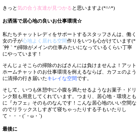
きっと
気の合う友達が見つかる
と思いますよ(*^^*)
お洒落で居心地の良いお仕事環境☆
私たちチャットレディをサポートするスタッフさんは、働く
女の子が
心地よく居れる空間
作りをいつも心がけています(*
´艸｀*)掃除がメインの仕事みたいになっているくらい丁寧
にやっています！
そんじょそこらの掃除のおばさんには負けませんよ！アット
ホームチャットのお仕事環境を例えるならば、カフェのよう
に清掃の行き届いた
キレイな空間
です。
そして、いつも休憩中に小腹を満たせるような
お菓子・ドリ
ンク類も用意
してくれています。つまり、居心地・環境とも
に『カフェ』そのものなんです！こんな居心地のいい空間な
のでリラックスしすぎて寝ちゃったりする子もいたりし
て・・・(´・ω・`)
最後に