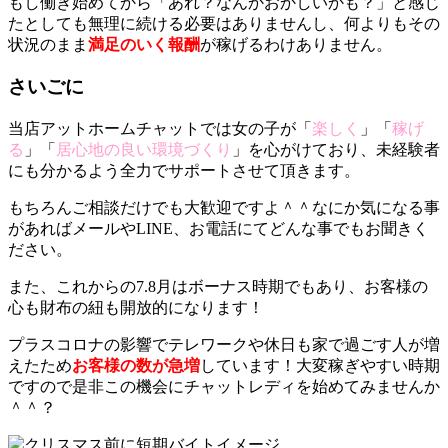
もし働き始めてから「あれ？なんかおかしいかも？」と感じ
たとしても無理に続ける必要はありませんし、何よりもその
状況のまま
満足のいく報酬
が稼げるわけありません。
さいごに
当店アットホームチャットでは女の子が「
楽しく
」「
稼げ
る
」「
居心地の良い環境づくり
」を心がけており、未経験者
にも分かるよう全力でサポートさせて頂きます。
もちろんご相談だけでも大歓迎ですよ＾＾なにか気になる事
があればメールやLINE、お電話にてどんな事でもお聞きく
ださい。
また、これからの7.8月はボーナス時期でもあり、お客様の
心も財布の紐も開放的になります！
プラスコロナの影響でテレワークや休日も家で過ごす人が増
えたため
お客様の数が急増
しています！大変稼ぎやすい時期
ですので是非この機会にチャットレディを始めてみませんか
＾＾？