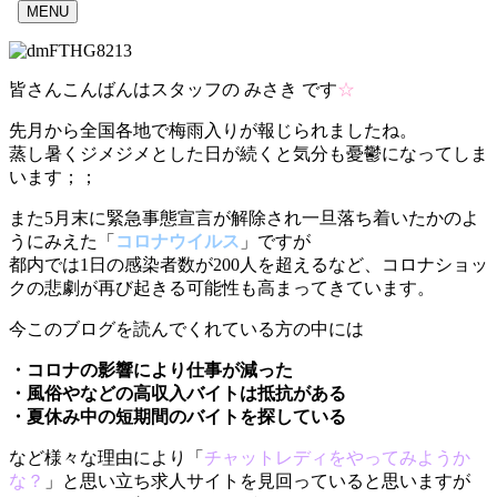
MENU
皆さんこんばんはスタッフの みさき です
☆
先月から全国各地で梅雨入りが報じられましたね。
蒸し暑くジメジメとした日が続くと気分も憂鬱になってしま
います；；
また5月末に緊急事態宣言が解除され一旦落ち着いたかのよ
うにみえた「
コロナウイルス
」ですが
都内では1日の感染者数が200人を超えるなど、コロナショッ
クの悲劇が再び起きる可能性も高まってきています。
今このブログを読んでくれている方の中には
・コロナの影響により仕事が減った
・風俗やなどの高収入バイトは抵抗がある
・夏休み中の短期間のバイトを探している
など様々な理由により「
チャットレディをやってみようか
な？
」と思い立ち求人サイトを見回っていると思いますが