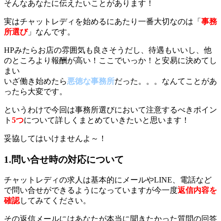
そんなあなたに伝えたいことがあります！
実はチャットレディを始めるにあたり一番大切なのは「
事務
所選び
」なんです。
HPみたらお店の雰囲気も良さそうだし、待遇もいいし、他
のところより報酬が高い！ここでいっか！と安易に決めてし
まい
いざ働き始めたら
悪徳な事務所
だった。。。なんてことがあ
ったら大変です。
というわけで今回は事務所選びにおいて注意するべきポイン
ト
5つ
について詳しくまとめていきたいと思います！
妥協してはいけませんよ～！
1.問い合せ時の対応について
チャットレディの求人は基本的にメールやLINE、電話など
で問い合せができるようになっていますが今一度
返信内容を
確認
してみてください。
その返信メールにはあなたが本当に聞きたかった質問の回答