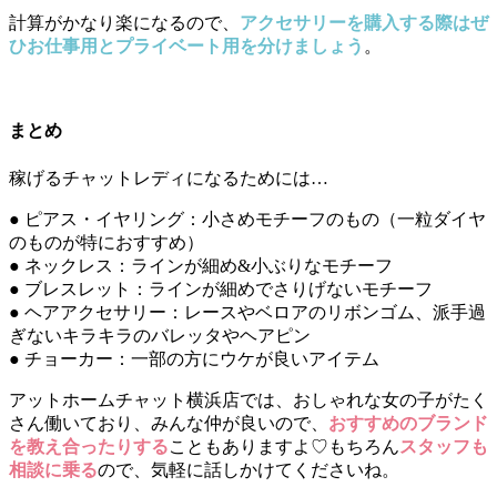
計算がかなり楽になるので、
アクセサリーを購入する際はぜ
ひお仕事用とプライベート用を分けましょう
。
まとめ
稼げるチャットレディになるためには…
● ピアス・イヤリング：小さめモチーフのもの（一粒ダイヤ
のものが特におすすめ）
● ネックレス：ラインが細め&小ぶりなモチーフ
● ブレスレット：ラインが細めでさりげないモチーフ
● ヘアアクセサリー：レースやベロアのリボンゴム、派手過
ぎないキラキラのバレッタやヘアピン
● チョーカー：一部の方にウケが良いアイテム
アットホームチャット横浜店では、おしゃれな女の子がたく
さん働いており、みんな仲が良いので、
おすすめのブランド
を教え合ったりする
こともありますよ♡もちろん
スタッフも
相談に乗る
ので、気軽に話しかけてくださいね。