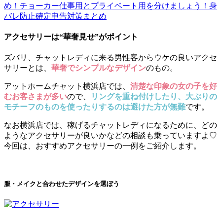
め！
チョーカー
仕事用とプライベート用を分けましょう！
身
バレ防止
確定申告対策
まとめ
アクセサリーは“華奢見せ”がポイント
ズバリ、チャットレディに来る男性客からウケの良いアクセ
サリーとは、
華奢でシンプルなデザイン
のもの。
アットホームチャット横浜店では、
清楚な印象の女の子を好
むお客さまが多い
ので、
リングを重ね付けしたり、大ぶりの
モチーフのものを使ったりするのは避けた方が無難
です。
なお横浜店では、稼げるチャットレディになるために、どの
ようなアクセサリーが良いかなどの相談も乗っていますよ♡
今回は、おすすめアクセサリーの一例をご紹介します。
服・メイクと合わせたデザインを選ぼう