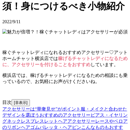
須！身につけるべき小物紹介
2022/9/11
稼ぐチャットレディになれるおすすめアクセサリー♡アット
ホームチャット横浜店では
稼げるチャットレディになるため
に、アクセサリーを付けることをおすすめ
しています。
横浜店では、稼げるチャットレディになるための相談にも乗
っているので、お気軽にお声がけくださいね。
目次
[非表示]
アクセサリーは“華奢見せ”がポイント
服・メイクと合わせた
デザインを選ぼう
おすすめのアクセサリー
ピアス・イヤリン
グ
ネックレス
ブレスレット
ヘアアクセサリー
レースやベロア
のリボンヘアゴム
バレッタ・ヘアピン
こんなものもおすす