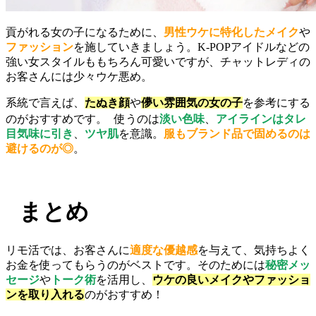
貢がれる女の子になるために、
男性ウケに特化したメイク
や
ファッション
を施していきましょう。K-POPアイドルなどの
強い女スタイルももちろん可愛いですが、チャットレディの
お客さんには少々ウケ悪め。
系統で言えば、
たぬき顔
や
儚い雰囲気の女の子
を参考にする
のがおすすめです。 使うのは
淡い色味
、
アイラインはタレ
目気味に引き
、
ツヤ肌
を意識。
服もブランド品で固めるのは
避けるのが◎
。
まとめ
リモ活では、お客さんに
適度な優越感
を与えて、気持ちよく
お金を使ってもらうのがベストです。そのためには
秘密メッ
セージ
や
トーク術
を活用し、
ウケの良いメイクやファッショ
ンを取り入れる
のがおすすめ！