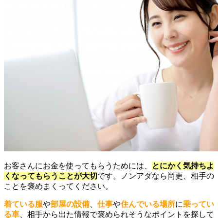
お客さんにお金を使ってもらうためには、
とにかく気持ちよ
くなってもらうことが大切
です。ノンアダなら尚更、相手の
ことを褒めまくってください。
着ている服
や
部屋の設備
、
仕事
や
住んでいる場所
に
乗ってい
る車
、相手から出た情報で褒められそうなポイントを探して