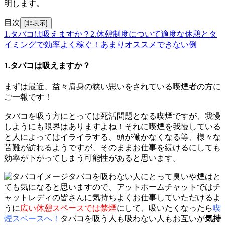
明します。
目次
[非表示]
1.タバコは吸えますか？
2.休憩制度について
適度な休憩とタ
イミングで効率よく稼ぐ！
あまりオススメできない例
1.タバコは吸えますか？
まずは最近、益々肩身の狭い思いをされている喫煙者の方に
ご一報です！
タバコを吸う方にとっては死活問題となる喫煙ですが、我慢
しようにも限界はありますよね！それに喫煙を我慢している
と人によってはイライラする、頭が働かなくなる等、様々な
苦難が訪れるようですが、そのままお仕事を続けるにしても
効率が下がってしまう可能性があると思います。
タバコを吸わない人にとって臭いや煙はと
ても気になると思いますので、アットホームチャットではチ
ャットレディの皆さんに気持ちよくお仕事していただけるよ
うに
広い休憩スペースでは禁煙
にして、吸いたくなったら
喫
煙スペースへ！
タバコを吸う人も吸わない人もお互いが
気持