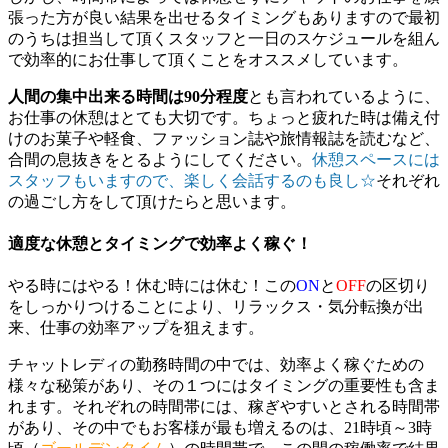
張った方が良い結果を出せるタイミングもありますので最初
のうちは担当して頂くスタッフと一日のスケジュールを組ん
で効率的にお仕事して頂くことをオススメしています。
人間の集中出来る時間は90分程度
とも言われているように、
お仕事の休憩はとても大切です。ちょっと疲れた時は備え付
けのお菓子や軽食、ファッション誌や旅情報誌を読むなど、
合間の息抜きをとるようにしてください。
休憩スペースには
スタッフもいますので、楽しく会話するのも良し☆
それぞれ
の過ごし方をして頂けたらと思います。
適度な休憩とタイミングで効率よく稼ぐ！
やる時にはやる！休む時には休む！この
ON
と
OFF
の区切り
をしっかりつけることにより、リラックス・気分転換が出
来、仕事の効率アップを狙えます。
チャットレディの勤務時間の中では、効率よく稼ぐための
様々な秘策があり、その１つにはタイミングの重要性も含ま
れます。それぞれの時間帯には、稼ぎやすいとされる時間帯
があり、その中でもお客様が最も増えるのは、21時頃～3時